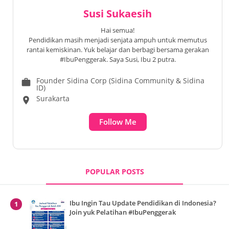
Susi Sukaesih
Hai semua!
Pendidikan masih menjadi senjata ampuh untuk memutus
rantai kemiskinan. Yuk belajar dan berbagi bersama gerakan
#IbuPenggerak. Saya Susi, Ibu 2 putra.
Founder Sidina Corp (Sidina Community & Sidina
work
ID)
Surakarta
location_on
Follow Me
POPULAR POSTS
Ibu Ingin Tau Update Pendidikan di Indonesia?
Join yuk Pelatihan #IbuPenggerak