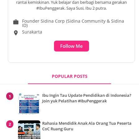
rantai kemiskinan. Yuk belajar dan berbagi bersama gerakan
#IbuPenggerak. Saya Susi, Ibu 2 putra.
Founder Sidina Corp (Sidina Community & Sidina
work
ID)
Surakarta
location_on
Follow Me
POPULAR POSTS
Ibu Ingin Tau Update Pendidikan di Indonesia?
Join yuk Pelatihan #IbuPenggerak
Rahasia Mendidik Anak Ala Orang Tua Peserta
CoC Ruang Guru