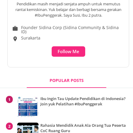
Pendidikan masih menjadi senjata ampuh untuk memutus
rantai kemiskinan. Yuk belajar dan berbagi bersama gerakan
#IbuPenggerak. Saya Susi, Ibu 2 putra.
Founder Sidina Corp (Sidina Community & Sidina
work
ID)
Surakarta
location_on
Follow Me
POPULAR POSTS
Ibu Ingin Tau Update Pendidikan di Indonesia?
Join yuk Pelatihan #IbuPenggerak
Rahasia Mendidik Anak Ala Orang Tua Peserta
CoC Ruang Guru