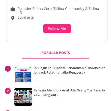
Founder Sidina Corp (Sidina Community & Sidina
work
ID)
Surakarta
location_on
Follow Me
POPULAR POSTS
Ibu Ingin Tau Update Pendidikan di Indonesia?
Join yuk Pelatihan #IbuPenggerak
Rahasia Mendidik Anak Ala Orang Tua Peserta
CoC Ruang Guru